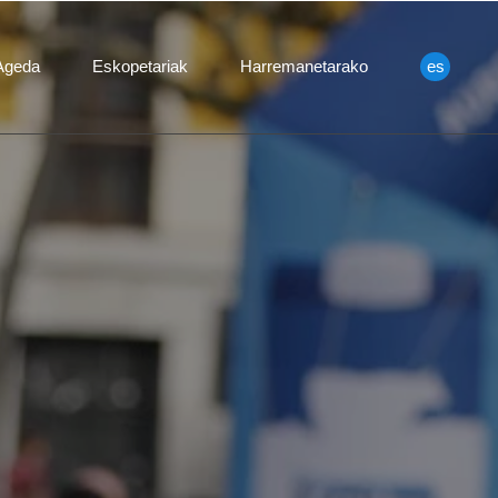
 Ageda
Eskopetariak
Harremanetarako
es