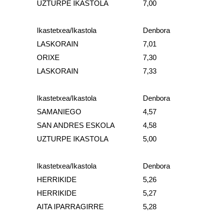
UZTURPE IKASTOLA
7,00
Ikastetxea/Ikastola
Denbora
LASKORAIN
7,01
ORIXE
7,30
LASKORAIN
7,33
Ikastetxea/Ikastola
Denbora
SAMANIEGO
4,57
SAN ANDRES ESKOLA
4,58
UZTURPE IKASTOLA
5,00
Ikastetxea/Ikastola
Denbora
HERRIKIDE
5,26
HERRIKIDE
5,27
AITA IPARRAGIRRE
5,28