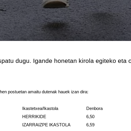
ospatu dugu. Igande honetan kirola egiteko eta
ehen postuetan amaitu dutenak hauek izan dira:
Ikastetxea/Ikastola
Denbora
HERRIKIDE
6,50
E
IZARRAIZPE IKASTOLA
6,59