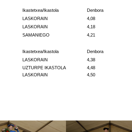
Ikastetxea/Ikastola
Denbora
LASKORAIN
4,08
LASKORAIN
4,18
SAMANIEGO
4,21
Ikastetxea/Ikastola
Denbora
LASKORAIN
4,38
UZTURPE IKASTOLA
4,48
LASKORAIN
4,50