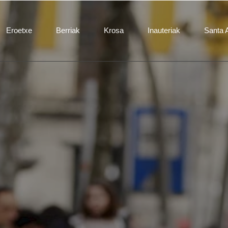
Eroetxe
Berriak
Krosa
Inauteriak
Santa