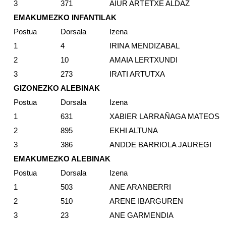
3
371
AIUR ARTETXE ALDAZ
EMAKUMEZKO INFANTILAK
Postua
Dorsala
Izena
1
4
IRINA MENDIZABAL
2
10
AMAIA LERTXUNDI
3
273
IRATI ARTUTXA
GIZONEZKO ALEBINAK
Postua
Dorsala
Izena
1
631
XABIER LARRAÑAGA MATEOS
2
895
EKHI ALTUNA
3
386
ANDDE BARRIOLA JAUREGI
EMAKUMEZKO ALEBINAK
Postua
Dorsala
Izena
1
503
ANE ARANBERRI
2
510
ARENE IBARGUREN
3
23
ANE GARMENDIA