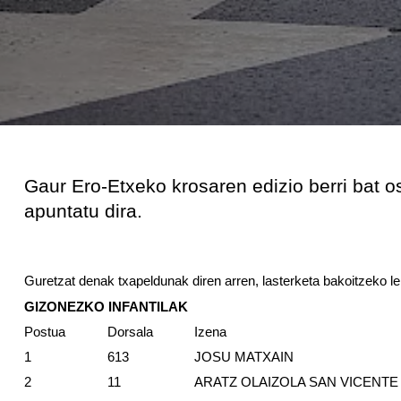
Gaur Ero-Etxeko krosaren edizio berri bat 
apuntatu dira.
Guretzat denak txapeldunak diren arren, lasterketa bakoitzeko l
GIZONEZKO INFANTILAK
Postua
Dorsala
Izena
1
613
JOSU MATXAIN
2
11
ARATZ OLAIZOLA SAN VICENT