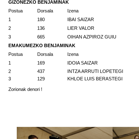
GIZONEZKO BENJAMINAK
Postua
Dorsala
Izena
1
180
IBAI SAIZAR
2
136
LIER VALOR
3
665
OIHAN AZPIROZ GUIU
EMAKUMEZKO BENJAMINAK
Postua
Dorsala
Izena
1
169
IDOIA SAIZAR
2
437
INTZA ARRUTI LOPETEGI
3
129
KHLOE LUIS BERASTEGI
Zorionak denori !