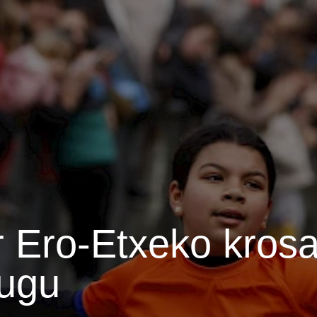
 Ero-Etxeko krosa
dugu