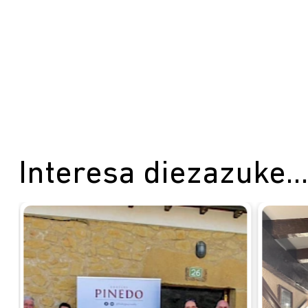
Interesa diezazuke….