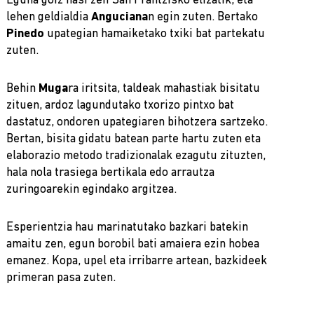
Eguna goiz hasi zen San Frantzisko elizatik, eta
lehen geldialdia
Anguciana
n egin zuten. Bertako
Pinedo
upategian hamaiketako txiki bat partekatu
zuten.
Behin
Muga
ra iritsita, taldeak mahastiak bisitatu
zituen, ardoz lagundutako txorizo pintxo bat
dastatuz, ondoren upategiaren bihotzera sartzeko.
Bertan, bisita gidatu batean parte hartu zuten eta
elaborazio metodo tradizionalak ezagutu zituzten,
hala nola trasiega bertikala edo arrautza
zuringoarekin egindako argitzea.
Esperientzia hau marinatutako bazkari batekin
amaitu zen, egun borobil bati amaiera ezin hobea
emanez. Kopa, upel eta irribarre artean, bazkideek
primeran pasa zuten.