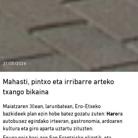
31/05/2026
Mahasti, pintxo eta irribarre arteko
txango bikaina
Maiatzaren 30ean, larunbatean, Ero-Etxeko
bazkideek plan ezin hobe batez gozatu zuten:
Haro
ra
autobusez egindako irteeran, gastronomia, ardoaren
kultura eta giro aparta uztartu zituzten.