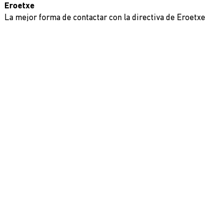
Eroetxe
La mejor forma de contactar con la directiva de Eroetxe
es a través de nuestro correo electrónico. Este medio nos
permite responder de manera más eficiente y
asegurarnos de que tu consulta sea atendida lo antes
posible. No dudes en escribirnos para cualquier duda,
sugerencia o información que necesites.
Contacta con nosotros
+34 943 65 19 41
eroetxe@eroetxe.com
Ero-Etxe
Reserva tu mesa en la Sociedad de forma rápida y
sencilla a través de Internet.
¡Reserva ya!